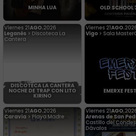
MINHA LUA
OLD SCHOOL 
Viernes
21
AGO.
2026
Viernes
21
AGO.
202
Leganés
> Discoteca La
Vigo
> Sala Master
Cantera
DISCOTECA LA CANTERA
NOCHE DE TRAP CON LITO
EMERXE FEST
KIRINO
Viernes
21
AGO.
2026
Viernes
21
AGO.
202
Caravia
> Playa Madre
Arenas de San Ped
Castillo del Conde
Dávalos