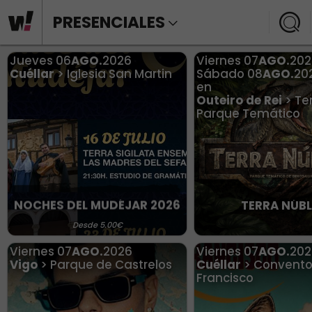
PRESENCIALES
Jueves
06
AGO.
2026
Viernes
07
AGO.
202
Cuéllar
> Iglesia San Martin
Sábado
08
AGO.
20
en
Outeiro de Rei
> Te
Parque Temático
NOCHES DEL MUDÉJAR 2026
TERRA NÚB
Desde 5.00€
Viernes
07
AGO.
2026
Viernes
07
AGO.
202
Vigo
> Parque de Castrelos
Cuéllar
> Convento
Francisco