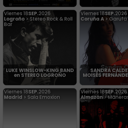
Viernes
18
SEP.
2026
Viernes
18
SEP.
2026
Logroño
> Stereo Rock & Roll
Coruña A
> Garufa
Bar
LUKE WINSLOW-KING BAND
SANDRA CALDE
en STEREO LOGROÑO
MOISÉS FERNÁNDEZ
Viernes
18
SEP.
2026
Viernes
18
SEP.
2026
Madrid
> Sala Emoxion
Almazán
> Maneras