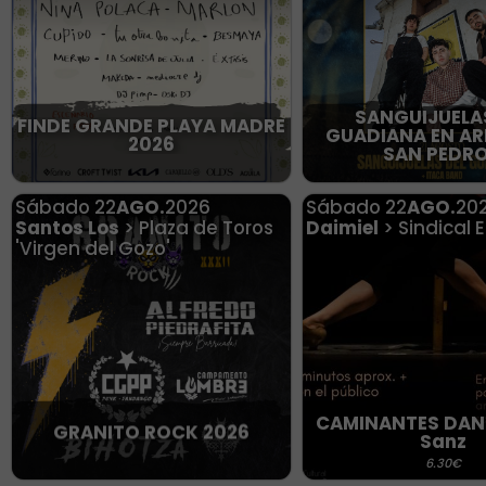
SANGUIJUELA
FINDE GRANDE PLAYA MADRE
GUADIANA EN AR
2026
SAN PEDRO
Sábado
22
AGO.
2026
Sábado
22
AGO.
20
Santos Los
> Plaza de Toros
Daimiel
> Sindical 
'Virgen del Gozo'
CAMINANTES DAN
GRANITO ROCK 2026
Sanz
6.30€