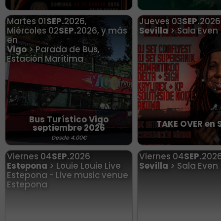
Martes
01
SEP.
2026
,
Jueves
03
SEP.
2026
Miércoles
02
SEP.
2026
,
y más
Sevilla
> Sala Even
en
Vigo
> Parada de Bus,
Estación Marítima
Bus Turístico Vigo
TAKE OVER en S
septiembre 2026
Desde 4.00€
Viernes
04
SEP.
2026
Viernes
04
SEP.
202
Estepona
> Louie Louie Live
Sevilla
> Sala Even
Estepona - Live music venue
Estepona