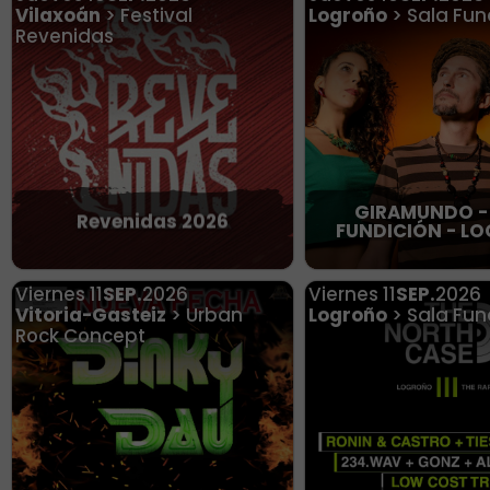
Vilaxoán
> Festival
Logroño
> Sala Fun
Revenidas
GIRAMUNDO -
Revenidas 2026
FUNDICIÓN - L
Viernes
11
SEP.
2026
Viernes
11
SEP.
2026
Vitoria-Gasteiz
> Urban
Logroño
> Sala Fun
Rock Concept