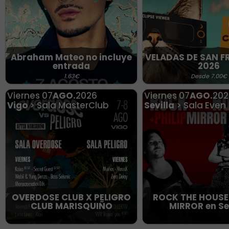
Abraham Mateo no incluye
VELADAS DE SAN 
entrada
2026
1.63€
Desde 7.00€
Viernes
07
AGO.
2026
Viernes
07
AGO.
202
Vigo
> Sala MasterClub
Sevilla
> Sala Even
OVERDOSE CLUB X PELIGRO
ROCK THE HOUSE 
CLUB MARISQUIÑO
MIRROR en Se