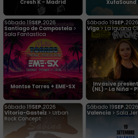
Cresh K - Madrid
XufaSound 
Sábado
19
SEP.
2026
Sábado
19
SEP.
202
Santiago de Compostela
>
Vigo
> La Iguana C
Sala Fantastica
Invasive presen
Montse Torres + EME-SX
(NL) - La Niña - 
Sábado
19
SEP.
2026
Sábado
19
SEP.
202
Vitoria-Gasteiz
> Urban
Valencia
> Sala Je
Rock Concept