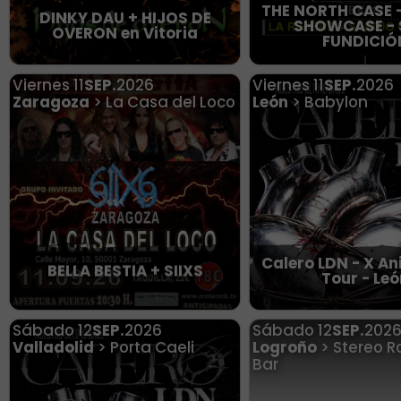
THE NORTH CASE -
DINKY DAU + HIJOS DE
SHOWCASE - 
OVERON en Vitoria
FUNDICIÓ
Viernes
11
SEP.
2026
Viernes
11
SEP.
2026
Zaragoza
> La Casa del Loco
León
> Babylon
Calero LDN - X An
BELLA BESTIA + SIIXS
Tour - Le
Sábado
12
SEP.
2026
Sábado
12
SEP.
202
Valladolid
> Porta Caeli
Logroño
> Stereo Ro
Bar