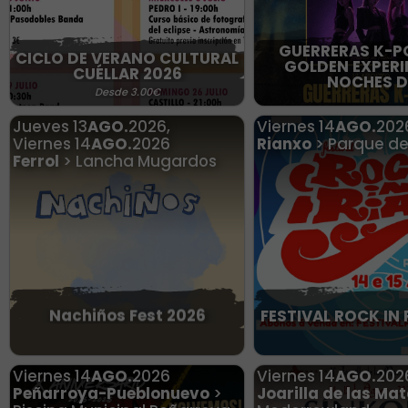
GUERRERAS K-P
CICLO DE VERANO CULTURAL
GOLDEN EXPERI
CUÉLLAR 2026
NOCHES D
Desde 3.00€
Jueves
13
AGO.
2026
,
Viernes
14
AGO.
202
Viernes
14
AGO.
2026
Rianxo
> Parque de
Ferrol
> Lancha Mugardos
Nachiños Fest 2026
FESTIVAL ROCK IN 
Viernes
14
AGO.
2026
Viernes
14
AGO.
202
Peñarroya-Pueblonuevo
>
Joarilla de las Ma