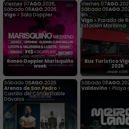
Viernes
07
AGO.
2026
,
Viernes
07
AGO.
202
Sábado
08
AGO.
2026
Sábado
08
AGO.
20
Vigo
> Sala Doppler
en
Vigo
> Parada de B
Estación Marítima
Roneo Doppler Marisquiño
Bus Turístico Vi
week
2026
Desde 4.00€
Sábado
08
AGO.
2026
Sábado
08
AGO.
20
Arenas de San Pedro
>
Valdoviño
> Playa 
Castillo del Condestable
Dávalos