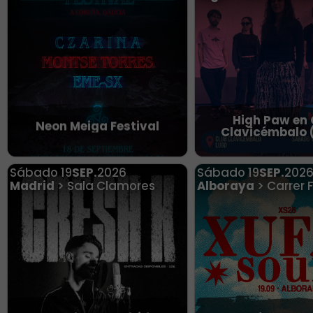
High Paw en 
Neon Meiga Festival
Clavicémbalo 
Sábado
19
SEP.
2026
Sábado
19
SEP.
202
Madrid
> Sala Clamores
Alboraya
> Carrer 