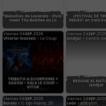
Melodías de Leyenda - Elvis
¡FESTIVAL DE T
meet The Beatles en Lo
INDIES! en Sala Ev
Viernes
04
SEP.
2026
Viernes
04
SEP.
202
Vitoria-Gasteiz
> Le Coup
Iznájar
> Centro de
TRIBUTO A SCORPIONS +
REGGAE AL NAT
SAXON - SALA LE COUP -
Iznájar
VITOR
Viernes
04
SEP.
2026
Viernes
04
SEP.
202
Burela
> C. Eijo Garay, 20
León
> Babylon