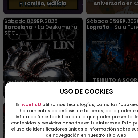
- Tomiño, Galicia
Aniversario en 
Sábado
05
SEP.
2026
Sábado
05
SEP.
202
Barcelona
> La Deskomunal
Logroño
> Sala Fun
SCCL
TRIBUTO A SCOR
Calero LDN - X Aniversario
SAXON - SALA FUN
Tour - Barcelona
LOG
USO DE COOKIES
En
woutick!
utilizamos tecnologías, como las "cookies
Sábado
05
SEP.
2026
Sábado
05
SEP.
202
herramientas de análisis de terceros, para poder e
Logroño
> Stereo Rock & Roll
Vitoria-Gasteiz
> 
información estadística con la que poder presentarte
Bar
Concept
contenidos y servicios basados en tus intereses. Esto pu
el uso de identificadores únicos e información sobre s
de navegación en nuestro sitio web.