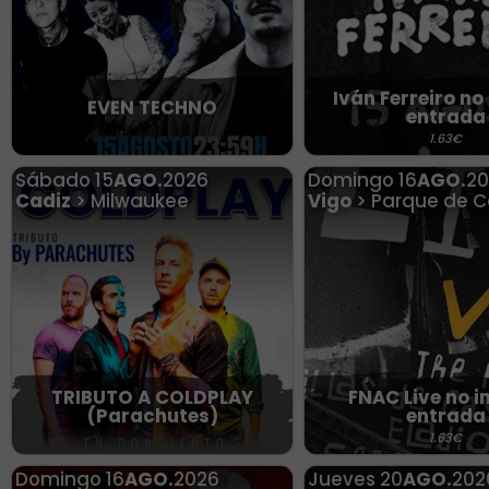
Iván Ferreiro no
EVEN TECHNO
entrada
1.63€
Sábado
15
AGO.
2026
Domingo
16
AGO.
20
Cadiz
> Milwaukee
Vigo
> Parque de C
TRIBUTO A COLDPLAY
FNAC Live no i
(Parachutes)
entrada
1.63€
Domingo
16
AGO.
2026
Jueves
20
AGO.
202