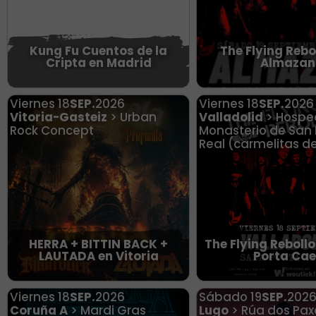
Kung Fu Cuentos de la
The Flying Rebo
Cripta en Madrid
Almazan
Viernes
18
SEP.
2026
Viernes
18
SEP.
2026
Vitoria-Gasteiz
> Urban
Valladolid
> Hosped
Rock Concept
Monasterio de San 
Real (carmelitas d
HERRA + BITTIN BACK +
The Flying Rebollo
LAUTADA en Vitoria
Porta Cae
Viernes
18
SEP.
2026
Sábado
19
SEP.
202
Coruña A
> Mardi Gras
Lugo
> Rúa dos Paxa