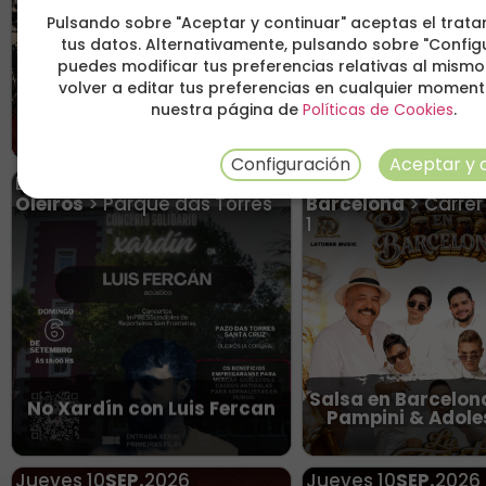
Pulsando sobre "Aceptar y continuar" aceptas el trat
tus datos. Alternativamente, pulsando sobre "Config
puedes modificar tus preferencias relativas al mismo
volver a editar tus preferencias en cualquier momen
SILLY SALLY + KONTROL
ASTRAL EXPERIENC
MENTAL en el STEREO de
nuestra página de
Políticas de Cookies
.
EXPLOSIONS + CAV
Logro
Configuración
Aceptar y 
Domingo
06
SEP.
2026
Jueves
10
SEP.
2026
Oleiros
> Parque das Torres
Barcelona
> Carrer
1
Salsa en Barcelon
No Xardín con Luis Fercan
Pampini & Adole
Jueves
10
SEP.
2026
Jueves
10
SEP.
2026