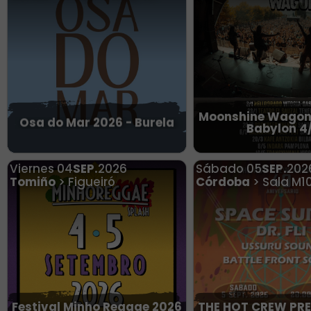
Moonshine Wagon 
Osa do Mar 2026 - Burela
Babylon 4
Viernes
04
SEP.
2026
Sábado
05
SEP.
202
Tomiño
> Figueiró
Córdoba
> Sala M1
Festival Minho Reggae 2026
THE HOT CREW PR