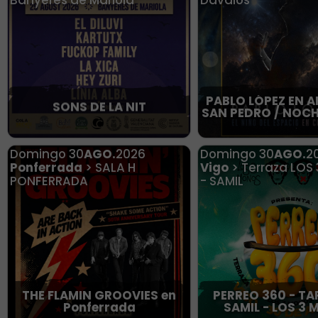
PABLO LÓPEZ EN A
SONS DE LA NIT
SAN PEDRO / NOCH
Domingo
30
AGO.
2026
Domingo
30
AGO.
2
Ponferrada
> SALA H
Vigo
> Terraza LOS
PONFERRADA
- SAMIL
THE FLAMIN GROOVIES en
PERREO 360 - TA
Ponferrada
SAMIL - LOS 3