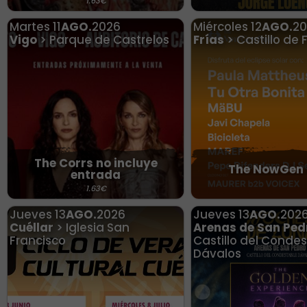
1.63€
Martes
11
AGO.
2026
Miércoles
12
AGO.
20
Vigo
> Parque de Castrelos
Frías
> Castillo de 
The Corrs no incluye
The NowGen 
entrada
1.63€
Jueves
13
AGO.
2026
Jueves
13
AGO.
202
Cuéllar
> Iglesia San
Arenas de San Ped
Francisco
Castillo del Conde
Dávalos