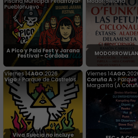
Piscina Municipal Peñarroya-
Modorrowland
Pueblonuevo
A Pico y Pala Fest y Jarana
MODORROWLAN
Festival - Córdoba
Viernes
14
AGO.
2026
Viernes
14
AGO.
202
Vigo
> Parque de Castrelos
Coruña A
> Parque
Margarita (A Coru
Viva Suecia no incluye
FEC - A Cor