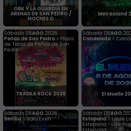
OBK Y LA GUARDIA EN
ARENAS DE SAN PEDRO /
Meirasland 
NOCHES D
Sábado
08
AGO.
2026
Sábado
08
AGO.
20
Peñas de San Pedro
> Plaza
Candeleda
> Cand
de Toros de Peñas de San
Pedro
TRASKA ROCK 2026
El Muelle 2
Sábado
08
AGO.
2026
Sábado
08
AGO.
20
Sevilla
> Sala Even
Estepona
> Louie Lo
Estepona - Live mu
Estepona