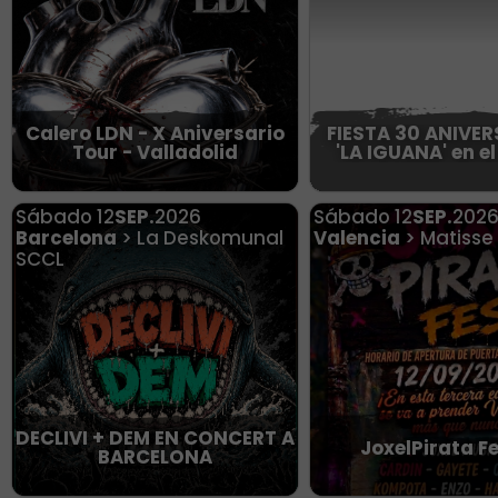
Calero LDN - X Aniversario
FIESTA 30 ANIVER
Tour - Valladolid
'LA IGUANA' en e
Sábado
12
SEP.
2026
Sábado
12
SEP.
202
Barcelona
> La Deskomunal
Valencia
> Matisse
SCCL
DECLIVI + DEM EN CONCERT A
JoxelPirata F
BARCELONA