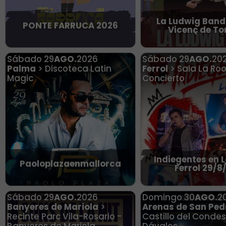
La Ludwig Band
PONTE FARRUCA 2026
Vicenç de Tor
Sábado
29
AGO.
2026
Sábado
29
AGO.
20
Palma
> Discoteca Latin
Ferrol
> Sala La Ro
Magic
Concierto
Indiegentes en 
Paoloplazaenmallorca
Ferrol 29/8
Sábado
29
AGO.
2026
Domingo
30
AGO.
2
Banyeres de Mariola
>
Arenas de San Ped
Recinte Parc Vila-Rosario -
Castillo del Conde
Banyeres de Mariola
Dávalos