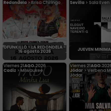
Redondela
> Brisa Chiringo
Sevilla
> Sala Even
OFUNKILLO - LA REDONDELA -
JUEVEN MINIMA
16 agosto 2026
Viernes
21
AGO.
2026
Viernes
21
AGO.
202
Cadiz
> Milwaukee
Jódar
> Verbena M
Jódar