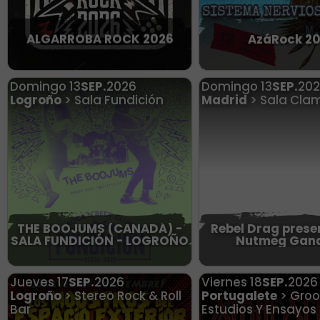
ALGARROBA ROCK 2026
AzáRock 2
Domingo
13
SEP.
2026
Domingo
13
SEP.
20
Logroño
> Sala Fundición
Madrid
> Sala Cla
THE BOOJUMS (CANADÁ) -
Rebel Drag prese
SALA FUNDICIÓN - LOGROÑO
Nutmeg Gan
Jueves
17
SEP.
2026
Viernes
18
SEP.
2026
Logroño
> Stereo Rock & Roll
Portugalete
> Gro
Bar
Estudios Y Ensayos