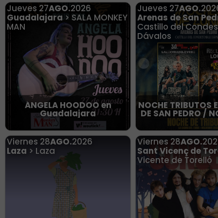
Jueves
27
AGO.
2026
Jueves
27
AGO.
202
Guadalajara
> SALA MONKEY
Arenas de San Ped
MAN
Castillo del Conde
Dávalos
ÁNGELA HOODOO en
NOCHE TRIBUTOS 
Guadalajara
DE SAN PEDRO / N
Viernes
28
AGO.
2026
Viernes
28
AGO.
202
Laza
> Laza
Sant Vicenç de Tor
Vicente de Torelló