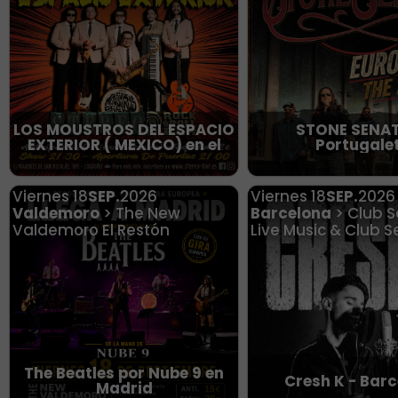
LOS MOUSTROS DEL ESPACIO
STONE SENAT
EXTERIOR ( MEXICO) en el
Portugale
Viernes
18
SEP.
2026
Viernes
18
SEP.
2026
Valdemoro
> The New
Barcelona
> Club 
Valdemoro El Restón
Live Music & Club S
The Beatles por Nube 9 en
Cresh K - Bar
Madrid