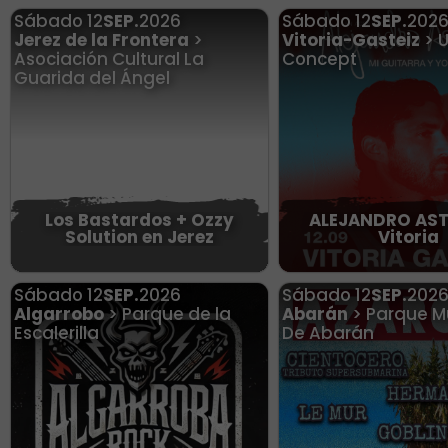
Sábado
12
SEP.
2026
Sábado
12
SEP.
202
Jerez de la Frontera
>
Vitoria-Gasteiz
> 
Asociación Cultural La
Concept
Guarida del Ángel
Los Bastardos + Ozzy
ALEJANDRO AST
Solution en Jerez
Vitoria
Sábado
12
SEP.
2026
Sábado
12
SEP.
202
Algarrobo
> Parque de la
Abarán
> Parque M
Escalerilla
De Abarán