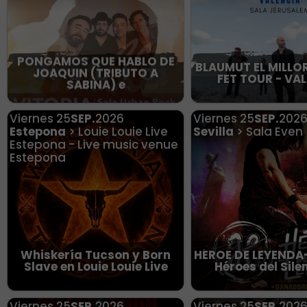
PONGAMOS QUE HABLO DE
BLAUMUT EL MILLO
JOAQUIN (TRIBUTO A
FET TOUR - VA
SABINA) e
Viernes
25
SEP.
2026
Viernes
25
SEP.
202
Estepona
> Louie Louie Live
Sevilla
> Sala Even
Estepona - Live music venue
Estepona
Whiskería Tucson y Born
HÉROE DE LEYENDA-
Slave en Louie Louie Live
Héroes del Sile
Viernes
25
SEP.
2026
Viernes
25
SEP.
202