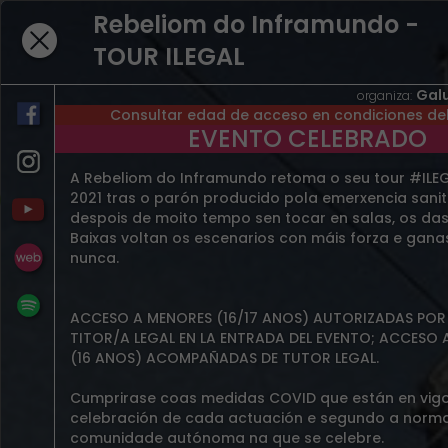
Rebeliom do Inframundo -
TOUR ILEGAL
NO HAY RESULTADOS PARA
Gal
organiza:
Consultar edad de acceso en condiciones de
"REBELIOM" EN EVENTOS
EVENTO CELEBRADO
PRESENCIALES
A Rebeliom do Inframundo retoma o seu tour #ILEG
BUSCAR EN EVENTOS EN STREAMING
2021 tras o parón producido pola emerxencia sanit
despois de moito tempo sen tocar en salas, os das
Baixas voltan os escenarios con máis forza e gana
nunca.
ACCESO A MENORES (16/17 ANOS) AUTORIZADAS POR 
TITOR/A LEGAL EN LA ENTRADA DEL EVENTO; ACCESO
(16 ANOS) ACOMPAÑADAS DE TUTOR LEGAL.
Cumprirase coas medidas COVID que están en vigo
celebración de cada actuación e segundo a norma
comunidade autónoma na que se celebre.