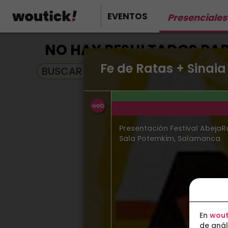
EVENTOS
Presenciales
NO HAY RESULTADOS PARA
Fe de Ratas + Sinai
BUSCAR EN EVENTOS EN STREAMING
Presentación Festival AbejaR
Sala Potemkim, Salamanca
En
wout
de anál