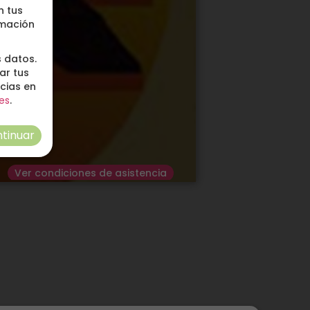
n tus
rmación
 datos.
ar tus
ncias en
es
.
tinuar
Ver condiciones de asistencia