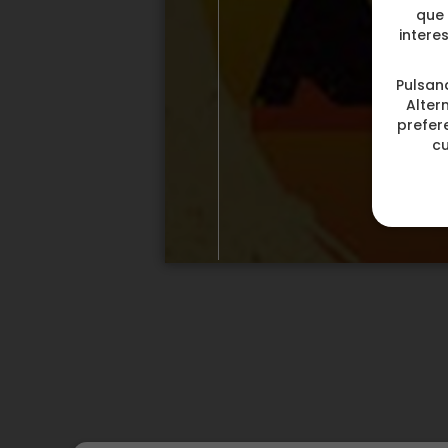
que 
intere
Pulsan
Alter
prefere
c