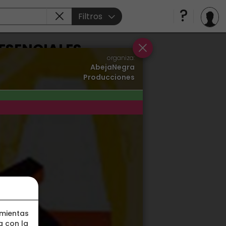
Filtros
RESENCIALES
organiza:
AbejaNegra
Producciones
amientas
a con la