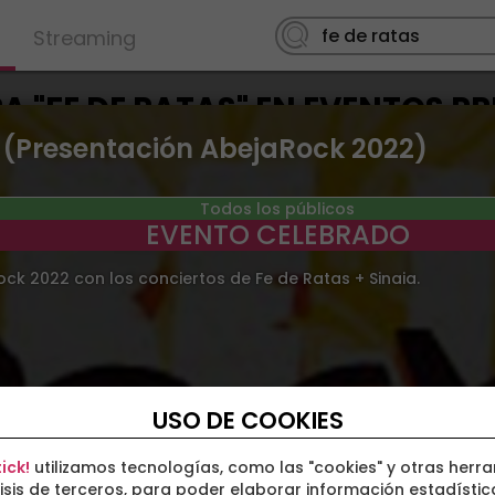
Streaming
 "FE DE RATAS" EN EVENTOS P
a (Presentación AbejaRock 2022)
Todos los públicos
EVENTO CELEBRADO
ock 2022 con los conciertos de Fe de Ratas + Sinaia.
USO DE COOKIES
ick!
utilizamos tecnologías, como las "cookies" y otras herr
isis de terceros, para poder elaborar información estadístic