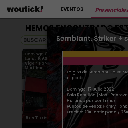
EVENTOS
Presenciale
HEMOS ENCONTRADO ESTO
Semblant, Striker + 
BUSCAR EN EVENTOS EN STREAMING
Domingo
09
AGO.
2026
,
Doming
Lunes
10
AGO.
2026
,
y más en
Vigo
> P
Vigo
> Parada de Bus, Estación
Marítima
La gira de Semblant, False Me
especial:
Domingo, 17 Julio 2022
Sala Rebullón (Mos- Ponteve
Horarios por confirmar
Puntos de venta: Honky Tonk 
Precios: 20€ anticipada / 25€
Óper
Bus Turístico Vigo agosto 2026
Desde 4.00€