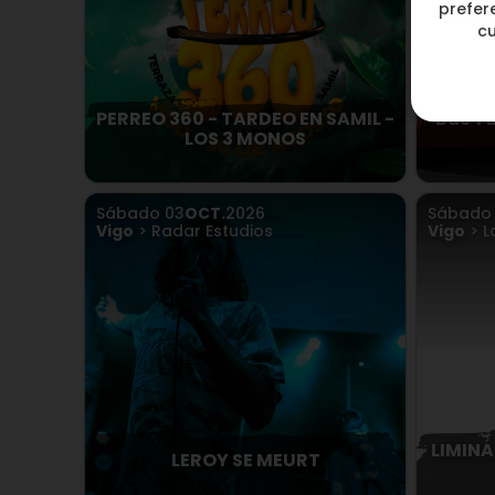
prefere
c
PERREO 360 - TARDEO EN SAMIL -
Bus Tu
LOS 3 MONOS
Sábado
03
OCT.
2026
Sábad
Vigo
> Radar Estudios
Vigo
> L
LIMINA
LEROY SE MEURT