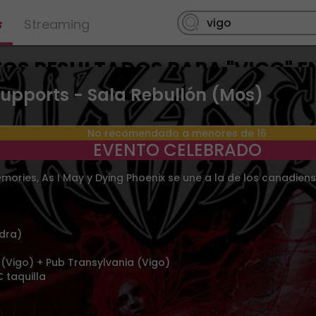
s
Streaming
S RESULTADOS PARA "VIGO" EN
supports - Sala Rebullón (Mos)
No recomendado a menores de 16
o
09
AGO.
2026
Martes
11
AGO.
2026
arque de Castrelos
Vigo
> Parque de Castrelos
EVENTO CELEBRADO
mories, As I May y Dying Phoenix se une a la de los canadiens
dra)
(Vigo) + Pub Transylvania (Vigo)
 taquilla
a Nabucco no incluye
The Corrs no incluye e
entrada
1.63€
1.63€