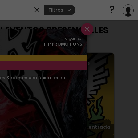
Filtros
 EVENTOS PRESENCIALES
organiza:
ITP PROMOTIONS
Viernes
14
AGO.
2026
Vigo
> Parque de Castrelos
es Striker en una única fecha
ntrada
Viva Suecia no incluye entrada
1.63€