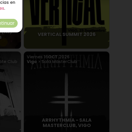
ncias en
es
.
tinuar
 (NL) -
VERTICAL SUMMIT 2026
s
Viernes
16
OCT.
2026
ate Club
Vigo
> Sala MasterClub
ARRHYTHMIA - SALA
MASTERCLUB, VIGO