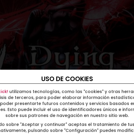
o
16
AGO.
2026
Domingo
16
AGO.
2026
ela
> Brisa Chiringo
Vigo
> Parque de Castrelos
LLO - LA REDONDELA - 16
USO DE COOKIES
FNAC Live no incluye e
agosto 2026
1.63€
ick!
utilizamos tecnologías, como las "cookies" y otras herr
isis de terceros, para poder elaborar información estadístic
01
SEP.
2026
,
Sábado
19
SEP.
2026
poder presentarte futuros contenidos y servicios basados e
es
02
SEP.
2026
,
y más en
Vigo
> La Iguana Club
ses. Esto puede incluir el uso de identificadores únicos e info
arada de Bus, Estación
sobre sus patrones de navegación en nuestro sitio web.
a
do sobre "Aceptar y continuar" aceptas el tratamiento de tus
nativamente, pulsando sobre "Configuración" puedes modific