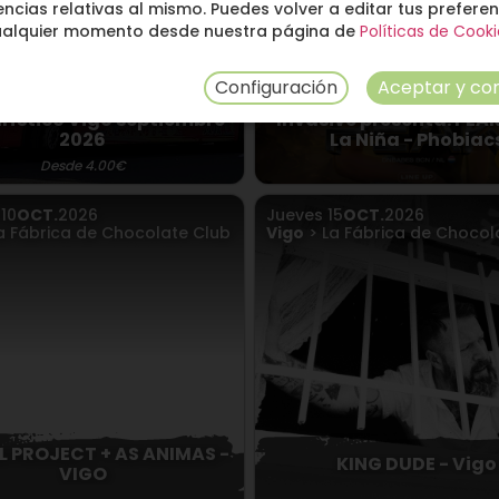
ncias relativas al mismo. Puedes volver a editar tus prefere
ualquier momento desde nuestra página de
Políticas de Cooki
Configuración
Aceptar y con
rístico Vigo septiembre
Invasive presenta: PEAK
2026
La Niña - Phobiac
Desde 4.00€
o
10
OCT.
2026
Jueves
15
OCT.
2026
a Fábrica de Chocolate Club
Vigo
> La Fábrica de Chocol
L PROJECT + AS ANIMAS -
KING DUDE - Vigo
VIGO