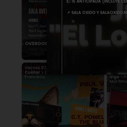
💵 15 ANTICIPADA (INCLUYE C
📌 SALA OXIDO Y SALAOXIDO.N
OVERDOSE CLUB X PELIGRO CLUB
ROC
MARISQUIÑO
Viernes
07
AGO.
2026
Viernes
Cuéllar
> Convento de San
Sábad
Francisco
Vigo
> P
Marítim