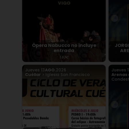
Ópera Nabucco no incluye
JORGE
entrada
ARE
1.63€
Jueves
13
AGO.
2026
Jueves
Cuéllar
> Iglesia San Francisco
Arenas 
Condest