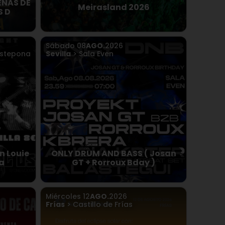
ENAS DE
Meirasland 2026
S D
Sábado
08
AGO.
2026
 Estepona
Sevilla
> Sala Even
n Louie
ONLY DRUM AND BASS ( Josan
a
GT + Rorroux Bday )
Miércoles
12
AGO.
2026
Frías
> Castillo de Frías