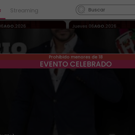
s
Streaming
06
AGO.
2026
Jueves
06
AGO.
2026
 Sala Even
Sevilla
> Sala Even
Prohibido menores de 18
EVENTO CELEBRADO
JUEVEN BREAK & DnB ( 
JUEVEN BREAK&DnB
ABIERTA )
07
AGO.
2026
Viernes
07
AGO.
2026
,
 Sala Even
Sábado
08
AGO.
2026
,
y más
Outeiro de Rei
> Terra Núbl
Parque Temático