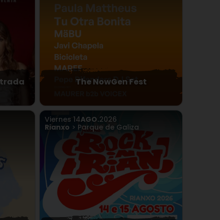
ntrada
The NowGen Fest
Viernes
14
AGO.
2026
Rianxo
> Parque de Galiza