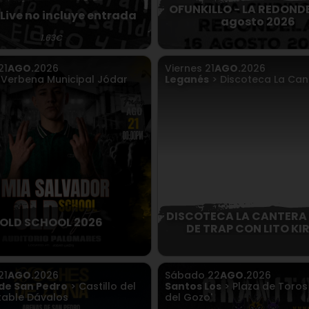
OFUNKILLO - LA REDONDE
Live no incluye entrada
agosto 2026
1.63€
21
AGO.
2026
Viernes
21
AGO.
2026
 Verbena Municipal Jódar
Leganés
> Discoteca La Can
DISCOTECA LA CANTERA
OLD SCHOOL 2026
DE TRAP CON LITO KI
21
AGO.
2026
Sábado
22
AGO.
2026
de San Pedro
> Castillo del
Santos Los
> Plaza de Toros 
able Dávalos
del Gozo'