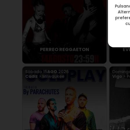
Pulsan
Alter
prefere
c
PERREO REGGAETON
EV
Sábado
15
AGO.
2026
Doming
Cadiz
> Milwaukee
Vigo
> P