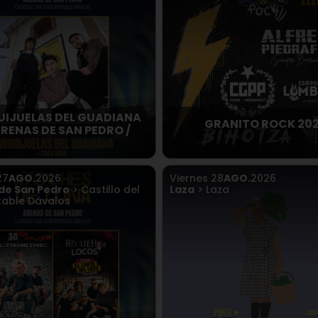
IJUELAS DEL GUADIANA
GRANITO ROCK 20
ARENAS DE SAN PEDRO /
27
AGO.
2026
Viernes
28
AGO.
2026
de San Pedro
> Castillo del
Laza
> Laza
able Dávalos