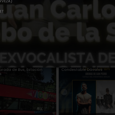
ERVEZA)
ET
K THE HOUSE + PHILIP
TERRA NÚBLAR
MIRROR en Sevilla
07
AGO.
2026
,
Sábado
08
AGO.
2026
o
08
AGO.
2026
,
y más en
Arenas de San Pedro
> Casti
arada de Bus, Estación
Condestable Dávalos
a