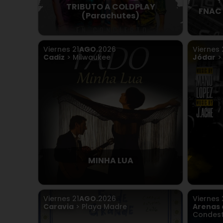
TRIBUTO A COLDPLAY
FNAC 
(Parachutes)
Viernes
21
AGO.
2026
Viernes
Cadiz
> Milwaukee
Jódar
>
MINHA LUA
Viernes
21
AGO.
2026
Viernes
Caravia
> Playa Madre
Arenas 
Condest