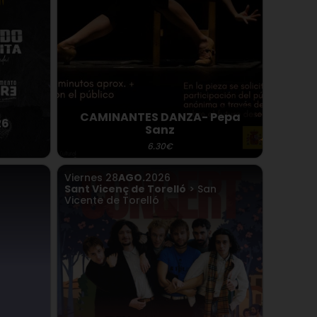
CAMINANTES DANZA- Pepa
26
Sanz
6.30€
Viernes
28
AGO.
2026
Sant Vicenç de Torelló
> San
Vicente de Torelló