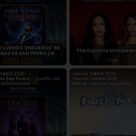
 LUENGO 'ENSUEÑOS' EN
The Corrs no incluye e
NAS DE SAN PEDRO / N
1.63€
13
AGO.
2026
Jueves
13
AGO.
2026
,
de San Pedro
> Castillo del
Viernes
14
AGO.
2026
able Dávalos
Ferrol
> Lancha Mugardos