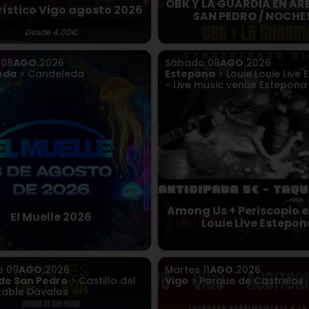
OBK Y LA GUARDIA EN AR
rístico Vigo agosto 2026
SAN PEDRO / NOCHE
Desde 4.00€
o
08
AGO.
2026
Sábado
08
AGO.
2026
eda
> Candeleda
Estepona
> Louie Louie Live
- Live music venue Estepona
Among Us + Periscopio e
El Muelle 2026
Louie Live Estepon
o
09
AGO.
2026
Martes
11
AGO.
2026
de San Pedro
> Castillo del
Vigo
> Parque de Castrelos
able Dávalos