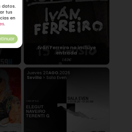
 datos.
ar tus
ncias en
es
.
tinuar
Iván Ferreiro no incluye
entrada
1.63€
Jueves
20
AGO.
2026
Sevilla
> Sala Even