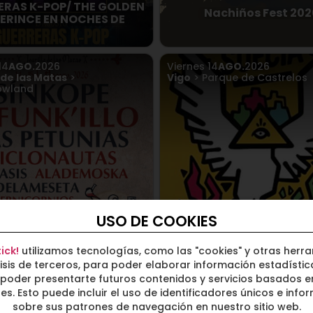
ERAS K-POP/ THE GOLDEN
Nachiños Fest 202
ERINCE EN NOCHES DE
14
AGO.
2026
Viernes
14
AGO.
2026
 de las Matas
>
Vigo
> Parque de Castrelos
owland
USO DE COOKIES
DORROWLAND 2026
Viva Suecia no incluye 
1.63€
ick!
utilizamos tecnologías, como las "cookies" y otras herr
isis de terceros, para poder elaborar información estadístic
o
15
AGO.
2026
Sábado
15
AGO.
2026
poder presentarte futuros contenidos y servicios basados e
 Sala Even
Sevilla
> Sala Even
ses. Esto puede incluir el uso de identificadores únicos e info
sobre sus patrones de navegación en nuestro sitio web.