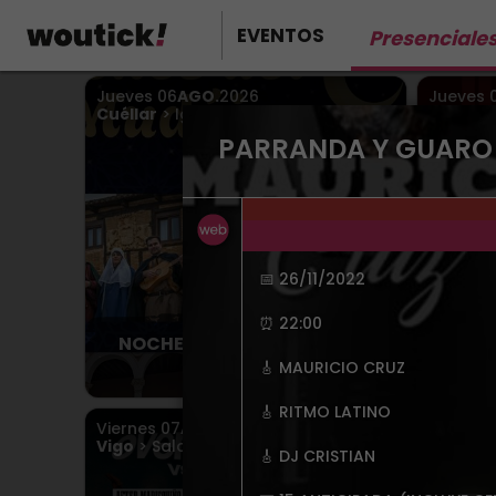
EVENTOS
Presenciale
Jueves
06
AGO.
2026
Jueves
Cuéllar
> Iglesia San Martin
Sevilla
>
PARRANDA Y GUARO
📅 26/11/2022
⏰ 22:00
NOCHES DEL MUDÉJAR 2026
🎸 MAURICIO CRUZ
Desde 5.00€
🎸 RITMO LATINO
Viernes
07
AGO.
2026
Viernes
Vigo
> Sala MasterClub
Sevilla
>
🎸 DJ CRISTIAN