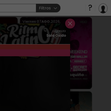
Filtros
Viernes
07
AGO.
2026
,
Sábado
08
AGO.
2026
Vigo
> Sala Doppler
organiza:
Sala Oxido
CABINA
Roneo Doppler Marisquiño
week
Viernes
07
AGO.
2026
 en
Vigo
> Parque de Castrelos
ar