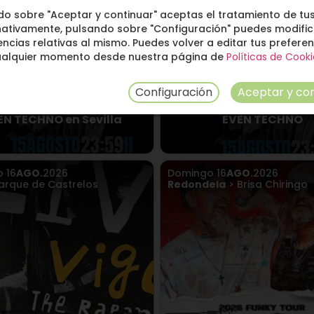
do sobre "Aceptar y continuar" aceptas el tratamiento de tus
nativamente, pulsando sobre "Configuración" puedes modific
ncias relativas al mismo. Puedes volver a editar tus prefere
ualquier momento desde nuestra página de
Políticas de Cooki
Configuración
Aceptar y con
EN TECHNO en Sevilla
EVEN TECHNO
o
16
AGO.
2026
Domingo
16
AGO.
2026
arque de Castrelos
Redondela
> Brisa Chiringo