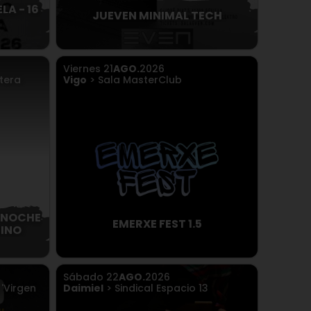
LA - 16
JUEVEN MINIMAL TECH
Viernes
21
AGO.
2026
tera
Vigo
> Sala MasterClub
 NOCHE
EMERXE FEST 1.5
RINO
Sábado
22
AGO.
2026
'Virgen
Daimiel
> Sindical Espacio 13