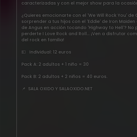
caracterizadas y con el mejor show para la ocasió
¿Quieres emocionarte con el 'We Will Rock You' de 
sorprender a tus hijos con el 'Eddie' de Iron Maiden 
de Angus en acción tocando 'Highway to Hell'? No
perderte I Love Rock and Roll… ¡Ven a disfrutar co
NOCHES DEL MUDÉJAR 2026
TERRA NÚB
del rock en familia!
Desde 5.00€
💵 Individual: 12 euros
Jueves
06
AGO.
2026
Jueves
06
AGO.
202
Sevilla
> Sala Even
Sevilla
> Sala Even
Pack A: 2 adultos + 1 niño = 30
Pack B: 2 adultos + 2 niños = 40 euros.
📌 SALA OXIDO Y SALAOXIDO.NET
JUEVEN BREAK &
JUEVEN BREAK&DnB
CABINA ABIER