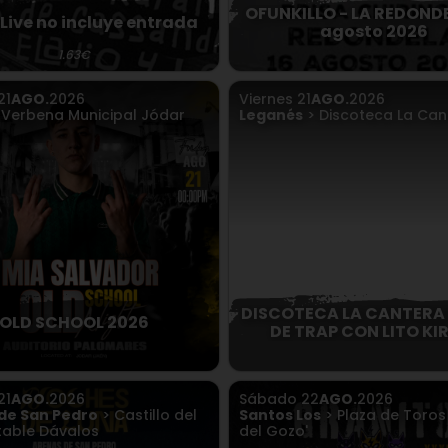
OFUNKILLO - LA REDONDE
Live no incluye entrada
agosto 2026
1.63€
21
AGO.
2026
Viernes
21
AGO.
2026
 Verbena Municipal Jódar
Leganés
> Discoteca La Can
DISCOTECA LA CANTERA
OLD SCHOOL 2026
DE TRAP CON LITO KI
21
AGO.
2026
Sábado
22
AGO.
2026
de San Pedro
> Castillo del
Santos Los
> Plaza de Toros 
able Dávalos
del Gozo'