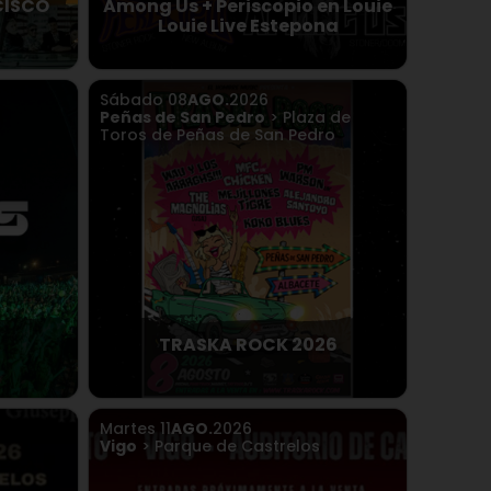
CISCO
Among Us + Periscopio en Louie
Louie Live Estepona
Sábado
08
AGO.
2026
Peñas de San Pedro
> Plaza de
Toros de Peñas de San Pedro
TRASKA ROCK 2026
Martes
11
AGO.
2026
Vigo
> Parque de Castrelos