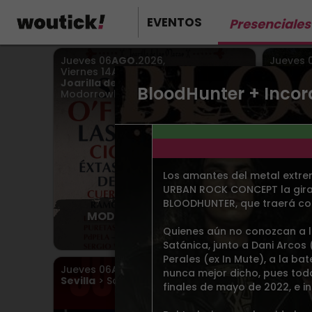
EVENTOS
Presenciales
Jueves
06
AGO.
2026
,
Jueves
Viernes
14
AGO.
2026
Viernes
Joarilla de las Matas
>
Vigo
> P
BloodHunter + Incord
Modorrowland
Marítim
Los amantes del metal extre
URBAN ROCK CONCEPT la gira 
BLOODHUNTER, que traerá co
MODORROWLAND 2026
Bus Tu
Quienes aún no conozcan a l
Satánica, junto a Dani Arcos 
Perales (ex In Mute), a la b
Jueves
06
AGO.
2026
Viernes
nunca mejor dicho, pues toda
Sevilla
> Sala Even
Sábad
finales de mayo de 2022, e i
Vigo
> S