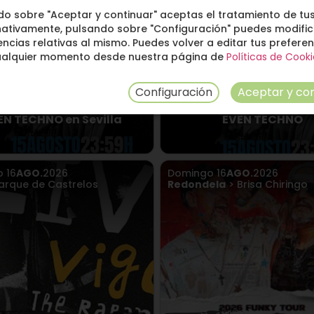
do sobre "Aceptar y continuar" aceptas el tratamiento de tus
nativamente, pulsando sobre "Configuración" puedes modific
ncias relativas al mismo. Puedes volver a editar tus prefere
ualquier momento desde nuestra página de
Políticas de Cooki
Configuración
Aceptar y con
EN TECHNO en Sevilla
EVEN TECHNO
o
16
AGO.
2026
Domingo
16
AGO.
2026
arque de Castrelos
Redondela
> Brisa Chiringo