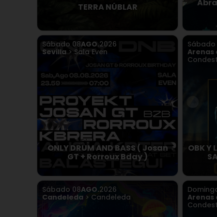
Abra
TERRA NÚBLAR
Sábado
08
AGO.
2026
Sábad
Sevilla
> Sala Even
Arenas 
Condest
ONLY DRUM AND BASS ( Josan
OBK Y 
GT + Rorroux Bday )
SA
Sábado
08
AGO.
2026
Doming
Candeleda
> Candeleda
Arenas 
Condest