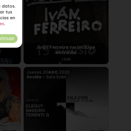
 datos.
ar tus
ncias en
es
.
tinuar
Iván Ferreiro no incluye
entrada
1.63€
Jueves
20
AGO.
2026
Sevilla
> Sala Even