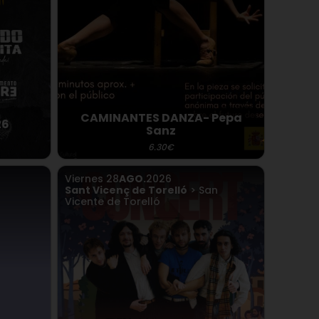
CAMINANTES DANZA- Pepa
26
Sanz
6.30€
Viernes
28
AGO.
2026
Sant Vicenç de Torelló
> San
Vicente de Torelló