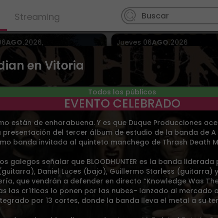
Streaming
06
AGO.
2026
,
Jueves
06
AGO.
2026
07
AGO.
2026
,
y más en
Cuéllar
> Iglesia San Martin
arada de Bus, Estación
ian en Vitoria
a
Todos los públicos
EVENTO CELEBRADO
mo están de enhorabuena. Y es que Duque Producciones acer
presentación del tercer álbum de estudio de la banda de A
mo banda invitada al quinteto manchego de Thrash Death M
rístico Vigo agosto 2026
NOCHES DEL MUDÉJAR
os galegos señalar que BLOODHUNTER es la banda liderada po
Desde 4.00€
Desde 5.00€
(guitarra), Daniel Luces (bajo), Guillermo Starless (guitarra)
atería, que vendrán a defender en directo “Knowledge Was The 
07
AGO.
2026
,
Viernes
07
AGO.
2026
s las críticas lo ponen por las nubes- lanzado al mercado 
o
08
AGO.
2026
Vigo
> Sala MasterClub
ntegrado por 13 cortes, donde la banda lleva el metal a su t
ala Doppler