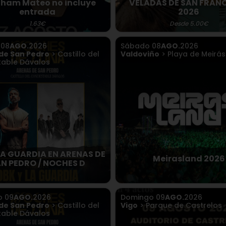
ham Mateo no incluye
VELADAS DE SAN FRAN
entrada
2026
1.63€
Desde 5.00€
o
08
AGO.
2026
Sábado
08
AGO.
2026
de San Pedro
> Castillo del
Valdoviño
> Playa de Meirás
able Dávalos
LA GUARDIA EN ARENAS DE
Meirasland 2026
N PEDRO / NOCHES D
o
09
AGO.
2026
Domingo
09
AGO.
2026
de San Pedro
> Castillo del
Vigo
> Parque de Castrelos
able Dávalos