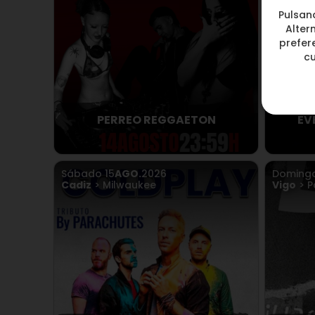
Pulsan
Alter
prefere
c
PERREO REGGAETON
EV
Sábado
15
AGO.
2026
Doming
Cadiz
> Milwaukee
Vigo
> P