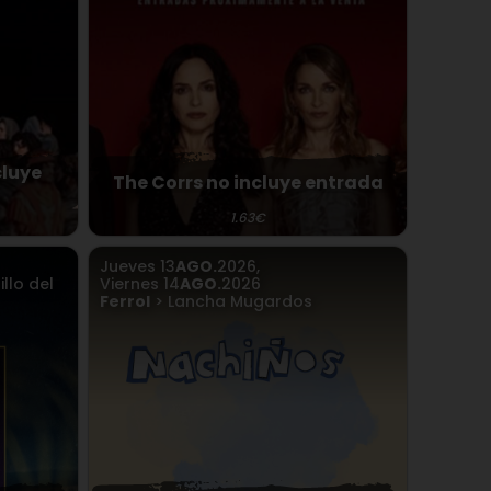
cluye
The Corrs no incluye entrada
1.63€
Jueves
13
AGO.
2026
,
llo del
Viernes
14
AGO.
2026
Ferrol
> Lancha Mugardos