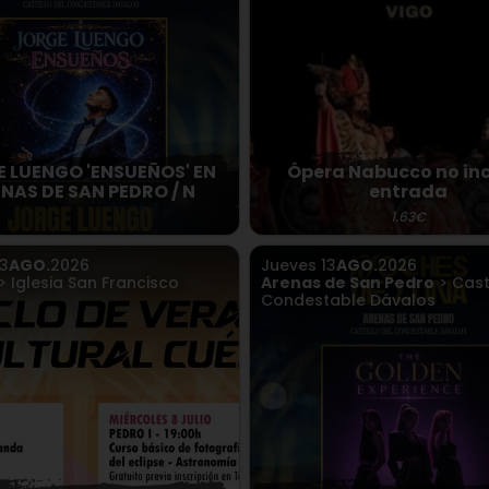
 LUENGO 'ENSUEÑOS' EN
Ópera Nabucco no in
NAS DE SAN PEDRO / N
entrada
1.63€
13
AGO.
2026
Jueves
13
AGO.
2026
> Iglesia San Francisco
Arenas de San Pedro
> Casti
Condestable Dávalos