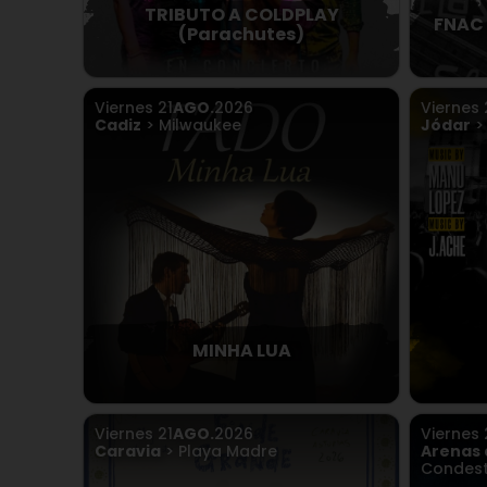
TRIBUTO A COLDPLAY
FNAC 
(Parachutes)
Viernes
21
AGO.
2026
Viernes
Cadiz
> Milwaukee
Jódar
>
MINHA LUA
Viernes
21
AGO.
2026
Viernes
Caravia
> Playa Madre
Arenas 
Condest