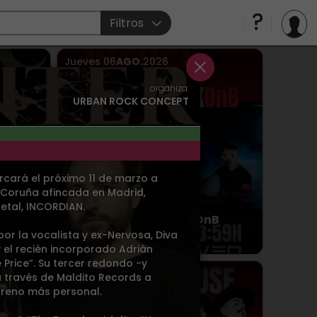
Filtros
Jueves
06
AGO.
2026
Sevilla
> Sala Even
organiza:
URBAN ROCK CONCEPT
cará el próximo 11 de marzo a
 Coruña afincada en Madrid,
etal, INCORDIAN.
 2026
JUEVEN BREAK&DnB
r la vocalista y ex-Nervosa, Diva
 y el recién incorporado Adrián
Price”. Su tercer redondo -y
Viernes
07
AGO.
2026
a través de Maldito Records a
Sevilla
> Sala Even
erreno más personal.