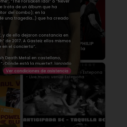
ome”, “The Forsaken Idol” o “Never
se trata de un álbum que ha
itor del combo); en la
de una tragedia...) que ha creado
 y de ello dejaron constancia en
h” de 2017. A Gasteiz ellos mismos
RO CLUB
ROCK THE HOUSE + PHILIP
 en el concierto”.
MIRROR en Sevilla
h Death Metal en castellano,
, “¿Dónde está la muerte?, lanzado
Sábado
08
AGO.
2026
Ver condiciones de asistencia
Estepona
> Louie Louie Live Estepona
- Live music venue Estepona