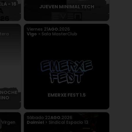
LA - 16
JUEVEN MINIMAL TECH
Viernes
21
AGO.
2026
tera
Vigo
> Sala MasterClub
 NOCHE
EMERXE FEST 1.5
RINO
Sábado
22
AGO.
2026
'Virgen
Daimiel
> Sindical Espacio 13