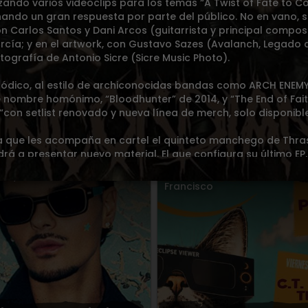
nzando varios videoclips para los temas “A Twist of Fate to C
chando un gran respuesta por parte del público. No en vano, 
 Carlos Santos y Dani Arcos (guitarrista y principal compos
rcía; y en el artwork, con Gustavo Sazes (Avalanch, Legado 
tografía de Antonio Sicre (Sicre Music Photo).
lódico, al estilo de archiconocidas bandas como ARCH ENEMY,
de nombre homónimo, “Bloodhunter” de 2014, y “The End of Fait
o Doppler Marisquiño
OVERDOSE CLUB X PELIG
con setlist renovado y nueva línea de merch, solo disponible
week
MARISQUIÑO
 que les acompaña en cartel el quinteto manchego de Thras
á a presentar nuevo material. El que configura su último EP
07
AGO.
2026
Viernes
07
AGO.
2026
arque de Castrelos
Cuéllar
> Convento de San
Francisco