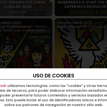
O DE VERANO CULTURAL
GUERRERAS K-POP/ THE 
CUÉLLAR 2026
EXPERINCE EN NOCHE
Desde 3.00€
14
AGO.
2026
Viernes
14
AGO.
2026
oya-Pueblonuevo
> Piscina
Vigo
> Parque de Castrelos
al Peñarroya-Pueblonuevo
co y Pala Fest y Jarana
USO DE COOKIES
Viva Suecia no incluye 
Festival - Córdoba
1.63€
ick!
utilizamos tecnologías, como las "cookies" y otras herr
isis de terceros, para poder elaborar información estadístic
o
15
AGO.
2026
Sábado
15
AGO.
2026
poder presentarte futuros contenidos y servicios basados e
 Sala Even
Sevilla
> Sala Even
ses. Esto puede incluir el uso de identificadores únicos e info
sobre sus patrones de navegación en nuestro sitio web.