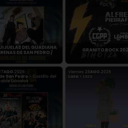
IJUELAS DEL GUADIANA
GRANITO ROCK 20
ARENAS DE SAN PEDRO /
27
AGO.
2026
Viernes
28
AGO.
2026
de San Pedro
> Castillo del
Laza
> Laza
able Dávalos