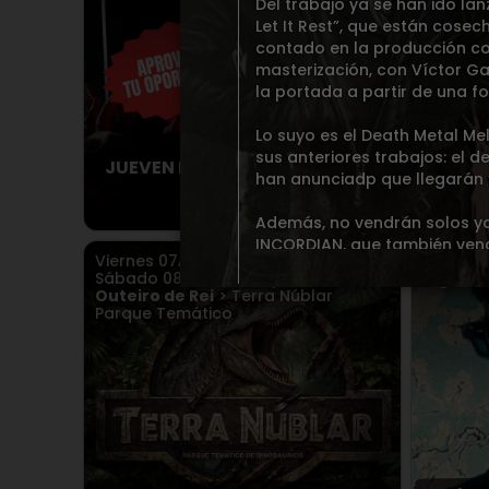
Del trabajo ya se han ido la
Let It Rest”, que están cose
contado en la producción con
masterización, con Víctor Ga
la portada a partir de una fo
Lo suyo es el Death Metal Me
sus anteriores trabajos: el 
JUEVEN BREAK & DnB ( CABINA
Rone
han anunciadp que llegarán “
ABIERTA )
Además, no vendrán solos ya
INCORDIAN, que también vendr
Viernes
07
AGO.
2026
,
Viernes
el pasado 29 de septiembre.
Sábado
08
AGO.
2026
,
y más en
Vigo
> P
Outeiro de Rei
> Terra Núblar
Parque Temático