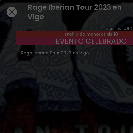
Rage Iberian Tour 2023 en
Vigo
NO HAY RESULTADOS PARA "R
Deb
organiza:
Prohibido menores de 18
EN EVENTOS PRESENCIALES
EVENTO CELEBRADO
BUSCAR EN EVENTOS EN STREAMING
Rage Iberian Tour 2023 en Vigo