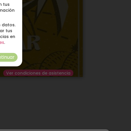
n tus
rmación
 datos.
ar tus
ncias en
es
.
tinuar
Ver condiciones de asistencia