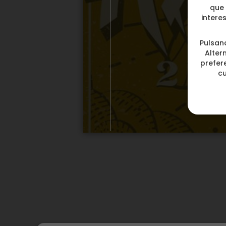
que 
intere
Pulsan
Alter
prefere
c