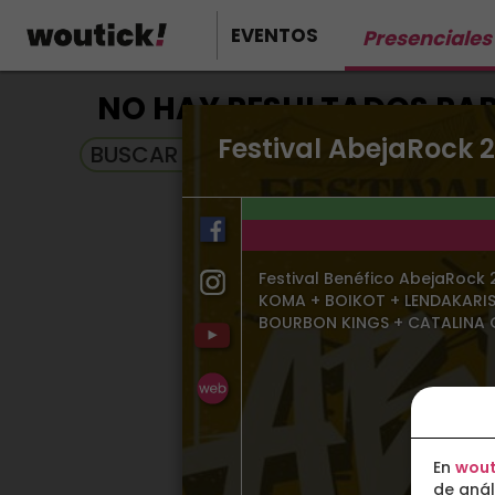
EVENTOS
Presenciales
NO HAY RESULTADOS PAR
Festival AbejaRock 
BUSCAR EN EVENTOS EN STREAMING
Festival Benéfico AbejaRock
KOMA + BOIKOT + LENDAKARIS
BOURBON KINGS + CATALINA 
En
wout
de anál