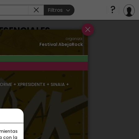
Filtros
ESENCIALES
organiza:
Festival AbejaRock
RME + XPRESIDENTX + SINAIA +
amientas
a con la