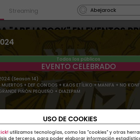
Streaming
A "ABEJAROCK" EN EVENTOS PR
2024
Todos los públicos
EVENTO CELEBRADO
 2024 (Season 14)
 MUERTOS + DEF CON DOS + KAOS ETÍLIKO + MANIFA + NO KONFO
GRANDE PIÑÓN PEQUEÑO + DIAZEPAM
USO DE COOKIES
ick!
utilizamos tecnologías, como las "cookies" y otras herr
isis de terceros, para poder elaborar información estadístic