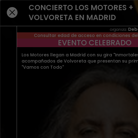
CONCIERTO LOS MOTORES +
VOLVORETA EN MADRID
HEMOS ENCONTRADO ESTOS
Deb
organiza:
Consultar edad de acceso en condiciones de
RESULTADOS PARA "MOTORES"
EVENTO CELEBRADO
EVENTOS PRESENCIALES
Los Motores llegan a Madrid con su gira "Inmortale
BUSCAR EN EVENTOS EN STREAMING
acompañados de Volvoreta que presentan su prim
"Vamos con Todo"
Viernes
18
SEP.
2026
Vitoria-Gasteiz
> Urban
Rock Concept
HERRA + BITTIN BACK +