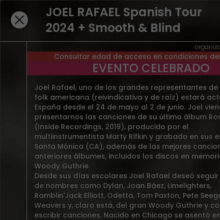
JOEL RAFAEL Spanish Tour
2024 + Smooth & Blind
Viernes
07
AGO.
2026
Sábado
08
AGO.
20
organiza
Cuéllar
> Convento de San
Estepona
> Louie Lo
Consultar edad de acceso en condiciones de
Francisco
Estepona - Live mu
EVENTO CELEBRADO
Estepona
Joel Rafael, uno de los grandes representantes de
folk americana (reivindicativa y de raíz) estará a
España desde el 24 de mayo al 2 de junio. Joel vie
presentarnos las canciones de su último álbum R
(Inside Recordings, 2019), producido por el
multiinstrumentista Marty Rifkin y grabado en sus 
VELADAS DE SAN FRANCISCO
Among Us + Peris
Santa Mónica (CA), además de las mejores cancio
2026
Louie Louie Live 
anteriores álbumes, incluidos los discos en memor
Desde 7.00€
Woody Guthrie.
Desde sus días escolares Joel Rafael deseó seguir 
Sábado
08
AGO.
2026
,
Sábado
08
AGO.
20
de nombres como Dylan, Joan Báez, Limelighters,
Domingo
09
AGO.
2026
,
y
Sevilla
> Sala Even
más en
Ramblin'Jack Elliott, Odetta, Tom Paxton, Pete Seeg
Outeiro de Rei
> Terra Núblar
Weavers y, claro está, del gran Woody Guthrie y 
Parque Temático
escribir canciones. Nacido en Chicago se asentó en