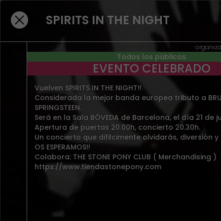
SPIRITS IN THE NIGHT
NO HAY RESULTADOS PARA "P
organiza
Todos los públicos
EVENTOS PRESENCIALES
EVENTO CELEBRADO
BUSCAR EN EVENTOS EN STREAMING
Vuelven SPIRITS IN THE NIGHT!!
Considerada la mejor banda europea tributo a BR
SPRINGSTEEN.
Será en la Sala BÓVEDA de Barcelona, el día 21 de ju
Apertura de puertas 20.00h, concierto 20.30h.
Un concierto que difilcimente olvidarás, diversión y 
OS ESPERAMOS!!
Colabora: THE STONE PONY CLUB ( Merchandising )
https://www.tiendastonepony.com