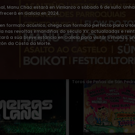
nal, Manu Chao estará en Vimianzo o sábado 6 de xullo. Unha
recerá en Galicia en 2024.
 en formato acústico, chega cun formato perfecto para o to
da nas revoltas irmandiñas do século XV, actualizadas e rein
tará a súa breve estancia en Galicia para visitar Vimianzo, u
azón da Costa da Morte.
o Doppler Marisquiño
ONLY DRUM AND BASS (
week
GT + Rorroux Bday
o
08
AGO.
2026
Sábado
08
AGO.
2026
ño
> Playa de Meirás
Peñas de San Pedro
> Plaza
Toros de Peñas de San Pedr