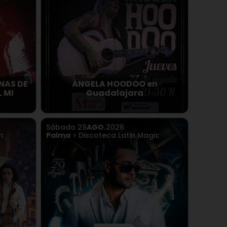
NAS DE
ÁNGELA HOODOO en
 MI
Guadalajara
Sábado
29
AGO.
2026
n
Palma
> Discoteca Latin Magic