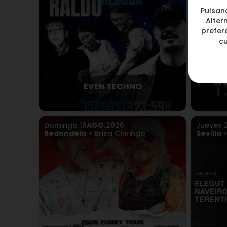
Pulsan
Alter
prefere
c
Iv
EVEN TECHNO
Domingo
16
AGO.
2026
Jueves
Redondela
> Brisa Chiringo
Sevilla
>