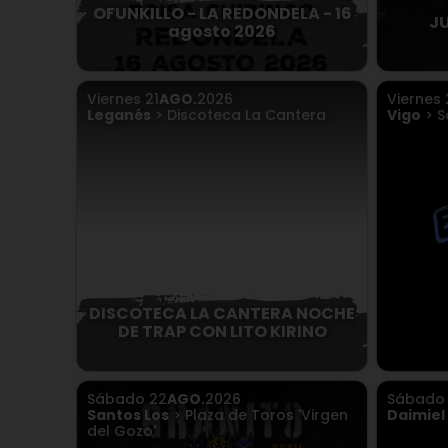
OFUNKILLO - LA REDONDELA - 16
J
agosto 2026
Viernes
21
AGO.
2026
Viernes
Leganés
> Discoteca La Cantera
Vigo
> S
DISCOTECA LA CANTERA NOCHE
DE TRAP CON LITO KIRINO
Sábado
22
AGO.
2026
Sábad
Santos Los
> Plaza de Toros 'Virgen
Daimiel
del Gozo'