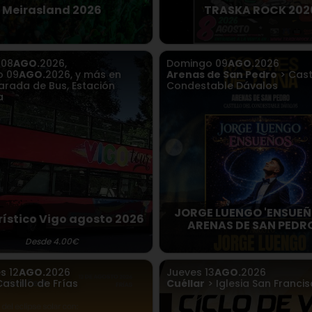
Meirasland 2026
TRASKA ROCK 202
o
08
AGO.
2026
,
Domingo
09
AGO.
2026
o
09
AGO.
2026
,
y más en
Arenas de San Pedro
> Casti
arada de Bus, Estación
Condestable Dávalos
a
JORGE LUENGO 'ENSUEÑ
rístico Vigo agosto 2026
ARENAS DE SAN PEDRO
Desde 4.00€
es
12
AGO.
2026
Jueves
13
AGO.
2026
astillo de Frías
Cuéllar
> Iglesia San Franci