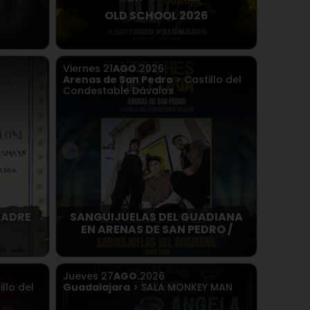
OLD SCHOOL 2026
Viernes
21
AGO.
2026
Arenas de San Pedro
> Castillo del
Condestable Dávalos
MADRE
SANGUIJUELAS DEL GUADIANA
EN ARENAS DE SAN PEDRO /
Jueves
27
AGO.
2026
llo del
Guadalajara
> SALA MONKEY MAN