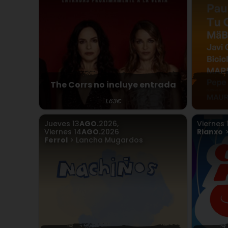
The Corrs no incluye entrada
1.63€
Jueves
13
AGO.
2026
,
Viernes
Viernes
14
AGO.
2026
Rianxo
>
Ferrol
> Lancha Mugardos