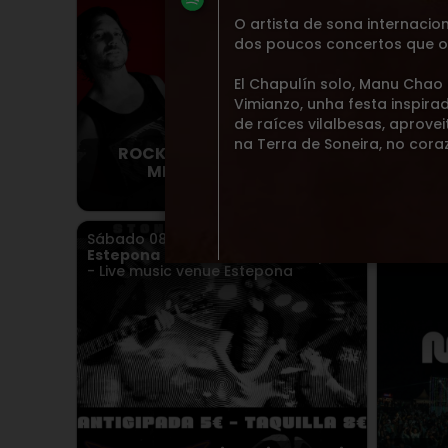
O artista de sona internacio
dos poucos concertos que of
El Chapulín solo, Manu Chao
Vimianzo, unha festa inspira
de raíces vilalbesas, aprovei
na Terra de Soneira, no cor
ROCK THE HOUSE + PHILIP
Rone
MIRROR en Sevilla
Sábado
08
AGO.
2026
Sábad
Estepona
> Louie Louie Live Estepona
Valdovi
- Live music venue Estepona