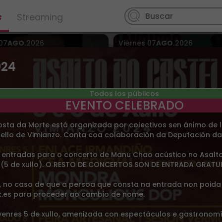
s
Streaming
07
AGO.
2026
Viernes
07
AGO.
2026
arque de Castrelos
Cuéllar
> Convento de San
Francisco
024
Todos los públicos
EVENTO CELEBRADO
sta da Morte está organizada por colectivos sen ánimo de lu
ello de Vimianzo. Conta coa colaboración da Deputación da
ham Mateo no incluye
VELADAS DE SAN FRAN
entradas para o concerto de Manu Chao acústico no Asalto
entrada
2026
l (5 de xullo). O RESTO DE CONCERTOS SON DE ENTRADA GRATUI
1.63€
Desde 7.00€
, no caso de que a persoa que consta na entrada non poida 
07
AGO.
2026
,
Sábado
08
AGO.
2026
k.es para proceder ao cambio de nome.
o
08
AGO.
2026
Sevilla
> Sala Even
ala Doppler
venres 5 de xullo, amenizada con espectáculos e gastronom