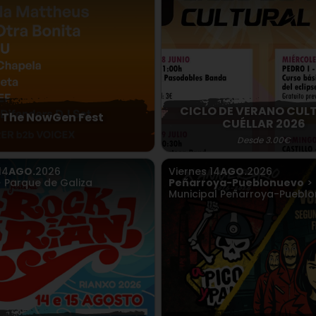
CICLO DE VERANO CUL
The NowGen Fest
CUÉLLAR 2026
Desde 3.00€
14
AGO.
2026
Viernes
14
AGO.
2026
 Parque de Galiza
Peñarroya-Pueblonuevo
> 
Municipal Peñarroya-Puebl