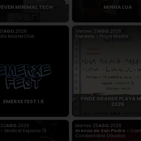
UEVEN MINIMAL TECH
MINHA LUA
21
AGO.
2026
Viernes
21
AGO.
2026
ala MasterClub
Caravia
> Playa Madre
FINDE GRANDE PLAYA 
EMERXE FEST 1.5
2026
o
22
AGO.
2026
Martes
25
AGO.
2026
> Sindical Espacio 13
Arenas de San Pedro
> Casti
Condestable Dávalos