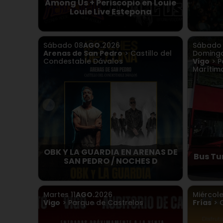
Among Us + Periscopio en Louie
Louie Live Estepona
Sábado
08
AGO.
2026
Sábad
Arenas de San Pedro
> Castillo del
Doming
Condestable Dávalos
Vigo
> P
Marítim
OBK Y LA GUARDIA EN ARENAS DE
Bus Tu
SAN PEDRO / NOCHES D
Martes
11
AGO.
2026
Miércol
Vigo
> Parque de Castrelos
Frías
> C