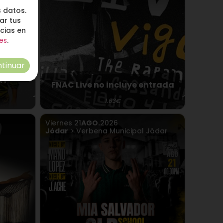
 datos.
ar tus
ncias en
es
.
tinuar
AY
FNAC Live no incluye entrada
1.63€
Viernes
21
AGO.
2026
Jódar
> Verbena Municipal Jódar