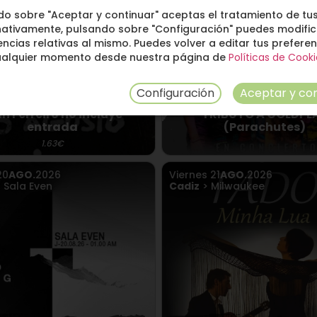
do sobre "Aceptar y continuar" aceptas el tratamiento de tus
nativamente, pulsando sobre "Configuración" puedes modific
ncias relativas al mismo. Puedes volver a editar tus prefere
ualquier momento desde nuestra página de
Políticas de Cooki
Configuración
Aceptar y con
án Ferreiro no incluye
TRIBUTO A COLDPL
entrada
(Parachutes)
1.63€
20
AGO.
2026
Viernes
21
AGO.
2026
 Sala Even
Cadiz
> Milwaukee