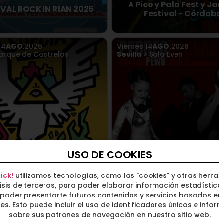
A Pico y Pala Fest y J
IVAL ROCK IN RIAN 2026
Festival - Córdob
14
AGO.
2026
Viernes
14
AGO.
2026
arque de Castrelos
Sevilla
> Sala Even
USO DE COOKIES
uecia no incluye entrada
PERREO REGGAETO
1.63€
ick!
utilizamos tecnologías, como las "cookies" y otras herr
isis de terceros, para poder elaborar información estadístic
o
15
AGO.
2026
Sábado
15
AGO.
2026
poder presentarte futuros contenidos y servicios basados e
arque de Castrelos
Cadiz
> Milwaukee
ses. Esto puede incluir el uso de identificadores únicos e info
sobre sus patrones de navegación en nuestro sitio web.