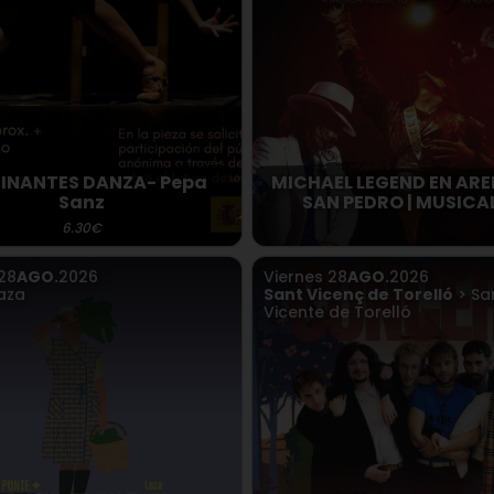
INANTES DANZA- Pepa
MICHAEL LEGEND EN ARE
Sanz
SAN PEDRO | MUSICAL
6.30€
28
AGO.
2026
Viernes
28
AGO.
2026
aza
Sant Vicenç de Torelló
> Sa
Vicente de Torelló