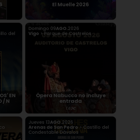
6
El Muelle 2026
Domingo
09
AGO.
2026
llo del
Vigo
> Parque de Castrelos
OS' EN
Ópera Nabucco no incluye
 / N
entrada
1.63€
Jueves
13
AGO.
2026
sco
Arenas de San Pedro
> Castillo del
Condestable Dávalos