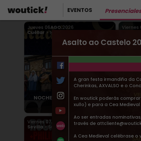
EVENTOS
Presenciale
Jueves
06
AGO.
2026
Viernes
Cuéllar
> Iglesia San Martin
Vigo
> P
Asalto ao Castelo 2
A gran festa irmandiña da Co
Cherinkas, AXVALSO e o Conc
Abra
NOCHES DEL MUDÉJAR 2026
En woutick poderás comprar 
xullo) e para a Cea Medieva
Desde 5.00€
Ao ser entradas nominativas
Viernes
07
AGO.
2026
Viernes
través de attcliente@woutic
Sevilla
> Sala Even
Sábad
Vigo
> S
A Cea Medieval celébrase o 