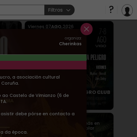
Filtros
Viernes
07
AGO.
2026
Vigo
> Sala MasterClub
organiza:
Cherinkas
cro, a asociación cultural
 Coruña.
CISCO
OVERDOSE CLUB X PELIGRO CLUB
 ao Castelo de Vimianzo (6 de
MARISQUIÑO
TA.
asistir debe pórse en contacto a
Sábado
08
AGO.
2026
,
Domingo
09
AGO.
2026
,
y más en
Outeiro de Rei
> Terra Núblar
ía da época.
Parque Temático