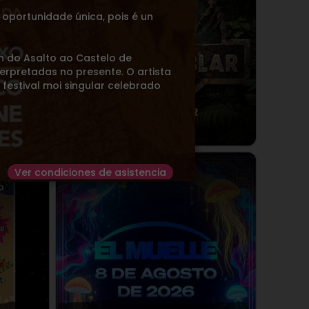
 oportunidade única, pois é un
n do Asalto ao Castelo de
terpretadas no presente. O artista
n festival moi singular celebrado
 Josan
TERRA NÚBLAR
 )
Sábado
08
AGO.
2026
Ver condiciones de asistencia
 de
Candeleda
> Candeleda
o