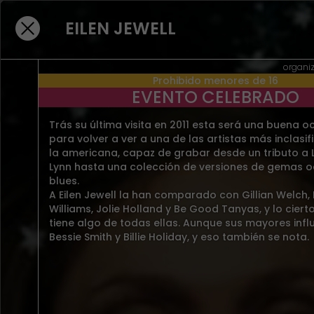
EILEN JEWELL
NO HAY RESULTADOS PARA "EI
organiz
Prohibido menores de 16
JEWELL" EN EVENTOS PRESENC
EVENTO CELEBRADO
BUSCAR EN EVENTOS EN STREAMING
Trás su última visita en 2011 esta será una buena o
para volver a ver a una de las artistas más inclasif
la americana, capaz de grabar desde un tributo a 
Lynn hasta una colección de versiones de gemas o
blues.
A Eilen Jewell la han comparado con Gillian Welch,
Williams, Jolie Holland y Be Good Tanyas, y lo ciert
tiene algo de todas ellas. Aunque sus mayores infl
Bessie Smith y Billie Holiday, y eso también se nota.