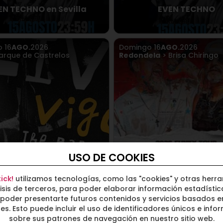
EN TECHNO en Sevilla
EVEN TECHNO
o
16
AGO.
2026
Domingo
16
AGO.
2026
arque de Castrelos
Redondela
> Brisa Chiringo
OFUNKILLO - LA REDONDE
USO DE COOKIES
Live no incluye entrada
agosto 2026
1.63€
ick!
utilizamos tecnologías, como las "cookies" y otras herr
isis de terceros, para poder elaborar información estadístic
21
AGO.
2026
Viernes
21
AGO.
2026
poder presentarte futuros contenidos y servicios basados e
Milwaukee
Leganés
> Discoteca La Can
ses. Esto puede incluir el uso de identificadores únicos e info
sobre sus patrones de navegación en nuestro sitio web.