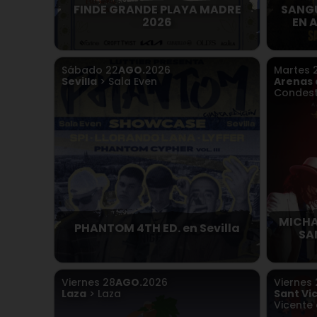
FINDE GRANDE PLAYA MADRE
SANGU
2026
EN 
Sábado
22
AGO.
2026
Martes
Sevilla
> Sala Even
Arenas 
Condest
MICHA
PHANTOM 4TH ED. en Sevilla
SA
Viernes
28
AGO.
2026
Viernes
Laza
> Laza
Sant Vi
Vicente 