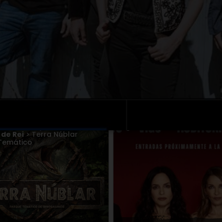
LA GUARDIA EN ARENAS DE
JORGE LUENGO 'ENSUEÑ
N PEDRO / NOCHES D
ARENAS DE SAN PEDRO
o
09
AGO.
2026
,
Martes
11
AGO.
2026
AGO.
2026
,
y más en
Vigo
> Parque de Castrelos
 de Rei
> Terra Núblar
Temático