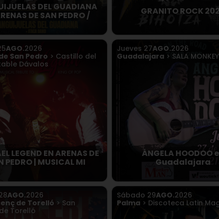
IJUELAS DEL GUADIANA
GRANITO ROCK 20
ARENAS DE SAN PEDRO /
25
AGO.
2026
Jueves
27
AGO.
2026
de San Pedro
> Castillo del
Guadalajara
> SALA MONKE
able Dávalos
EL LEGEND EN ARENAS DE
ÁNGELA HOODOO e
N PEDRO | MUSICAL MI
Guadalajara
28
AGO.
2026
Sábado
29
AGO.
2026
cenç de Torelló
> San
Palma
> Discoteca Latin Mag
de Torelló