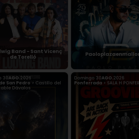
dwig Band - Sant Vicenç
Paoloplazaenmallo
de Torelló
o
30
AGO.
2026
Domingo
30
AGO.
2026
de San Pedro
> Castillo del
Ponferrada
> SALA H PONFE
able Dávalos