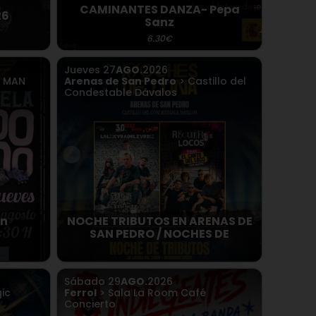
CAMINANTES DANZA- Pepa
26
Sanz
6.30€
Jueves
27
AGO.
2026
Y MAN
Arenas de San Pedro
> Castillo del
Condestable Dávalos
n
NOCHE TRIBUTOS EN ARENAS DE
SAN PEDRO / NOCHES DE
Sábado
29
AGO.
2026
ic
Ferrol
> Sala La Room Café
Concierto