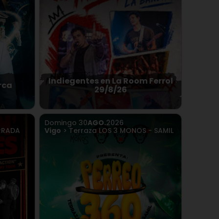
Indiegentes en La Room Ferrol
rca
29/8/26
Domingo
30
AGO.
2026
RRADA
Vigo
> Terraza LOS 3 MONOS - SAMIL