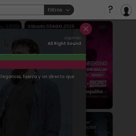
Filtros
Sábado
08
AGO.
2026
Vigo
> Sala Doppler
organiza:
All Right Sound
 Elegancia, fuerza y un directo que
 Josan
Roneo Doppler Marisquiño
 )
week
Domingo
09
AGO.
2026
,
llo del
Lunes
10
AGO.
2026
,
y más en
Vigo
> Parada de Bus, Estación
Marítima