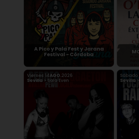
A Pico y Pala Fest y Jarana
MO
Festival - Córdoba
Viernes
14
AGO.
2026
Sábad
Sevilla
> Sala Even
Sevilla
>