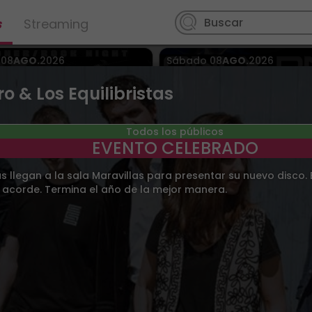
s
Streaming
o
08
AGO.
2026
Sábado
08
AGO.
2026
na
> Louie Louie Live Estepona
Sevilla
> Sala Even
music venue Estepona
o & Los Equilibristas
Todos los públicos
EVENTO CELEBRADO
tas llegan a la sala Maravillas para presentar su nuevo disco.
 acorde. Termina el año de la mejor manera.
Us + Periscopio en Louie
ONLY DRUM AND BASS (
Louie Live Estepona
GT + Rorroux Bday
o
08
AGO.
2026
Domingo
09
AGO.
2026
de San Pedro
> Castillo del
Arenas de San Pedro
> Casti
able Dávalos
Condestable Dávalos