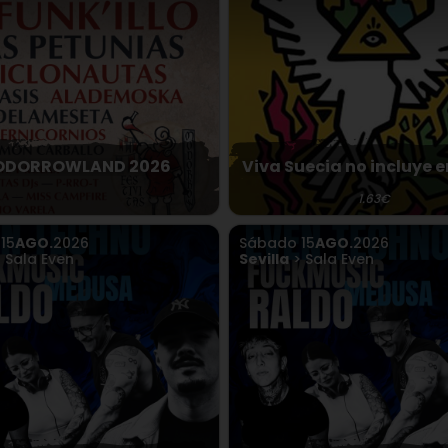
DORROWLAND 2026
Viva Suecia no incluye 
1.63€
o
15
AGO.
2026
Sábado
15
AGO.
2026
 Sala Even
Sevilla
> Sala Even