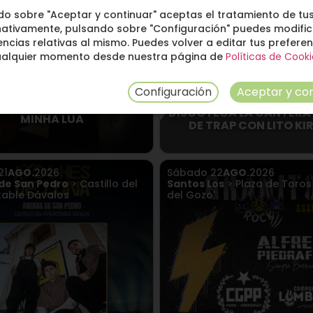
do sobre "Aceptar y continuar" aceptas el tratamiento de tus
nativamente, pulsando sobre "Configuración" puedes modific
ncias relativas al mismo. Puedes volver a editar tus prefere
ualquier momento desde nuestra página de
Políticas de Cooki
Configuración
Aceptar y con
DISCOTECA LA CANTERA
MINHA LUA
DE TRAP CON LITO KI
21
AGO.
2026
Sábado
22
AGO.
2026
de San Pedro
> Castillo del
Santos Los
> Plaza de Toros 
able Dávalos
del Gozo'