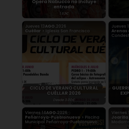
Ópera Nabucco no incluye
entrada
1.63€
Jueves
13
AGO.
2026
Jueves
Cuéllar
> Iglesia San Francisco
Arenas 
Condest
CICLO DE VERANO CULTURAL
GUERR
CUÉLLAR 2026
EXP
Desde 3.00€
Viernes
14
AGO.
2026
Viernes
Peñarroya-Pueblonuevo
> Piscina
Joarilla
Municipal Peñarroya-Pueblonuevo
Modorr