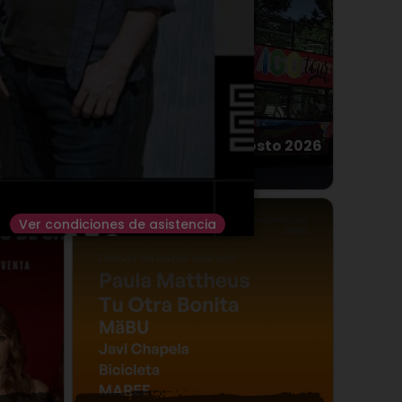
OS' EN
Bus Turístico Vigo agosto 2026
 / N
Desde 4.00€
Miércoles
12
AGO.
2026
Ver condiciones de asistencia
Frías
> Castillo de Frías