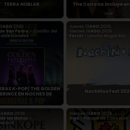
TERRA NÚBLAR
The Corrs no incluye e
1.63€
13
AGO.
2026
Jueves
13
AGO.
2026
,
de San Pedro
> Castillo del
Viernes
14
AGO.
2026
able Dávalos
Ferrol
> Lancha Mugardos
ERAS K-POP/ THE GOLDEN
Nachiños Fest 202
ERINCE EN NOCHES DE
14
AGO.
2026
Viernes
14
AGO.
2026
 de las Matas
>
Vigo
> Parque de Castrelos
owland