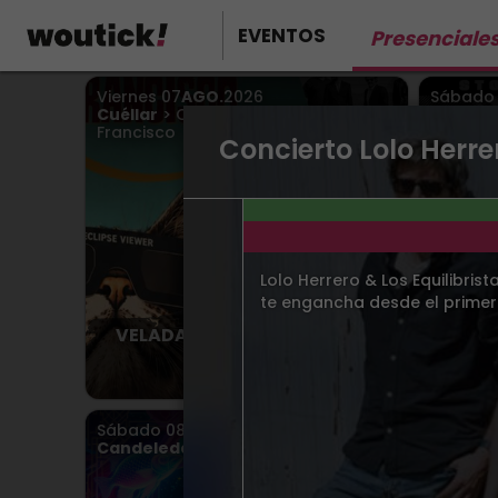
EVENTOS
Presenciale
Viernes
07
AGO.
2026
Sábad
Cuéllar
> Convento de San
Estepo
Francisco
- Live 
Concierto Lolo Herrer
Lolo Herrero & Los Equilibris
te engancha desde el primer
VELADAS DE SAN FRANCISCO
Among 
2026
Desde 7.00€
Sábado
08
AGO.
2026
Sábad
Candeleda
> Candeleda
Arenas 
Condest