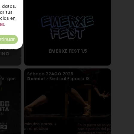
 datos.
ar tus
ncias en
es
.
tinuar
 NOCHE
EMERXE FEST 1.5
RINO
Sábado
22
AGO.
2026
'Virgen
Daimiel
> Sindical Espacio 13