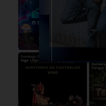
OBK Y 
El Muelle 2026
SA
Domingo
09
AGO.
2026
Doming
Vigo
> Parque de Castrelos
Lunes
10
Outeiro
Parque 