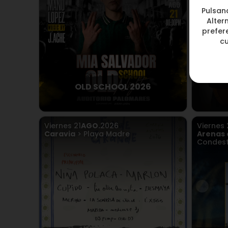
Pulsan
Alter
prefere
c
OLD SCHOOL 2026
Viernes
21
AGO.
2026
Viernes
Caravia
> Playa Madre
Arenas 
Condest