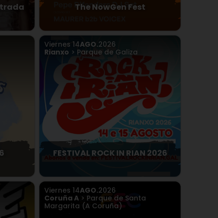
ntrada
The NowGen Fest
Viernes
14
AGO.
2026
Rianxo
> Parque de Galiza
6
FESTIVAL ROCK IN RIAN 2026
Viernes
14
AGO.
2026
Coruña A
> Parque de Santa
Margarita (A Coruña)