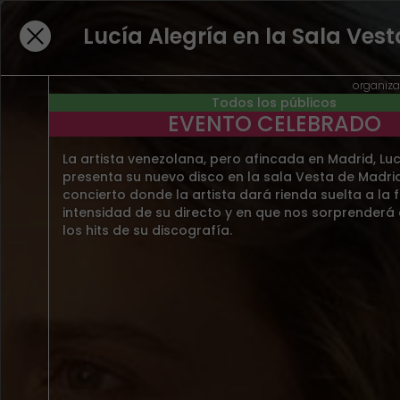
Lucía Alegría en la Sala Vest
HEMOS ENCONTRADO ESTOS
organiza
Todos los públicos
RESULTADOS PARA "LUCIA" EN
EVENTO CELEBRADO
EVENTOS PRESENCIALES
La artista venezolana, pero afincada en Madrid, Luc
BUSCAR EN EVENTOS EN STREAMING
presenta su nuevo disco en la sala Vesta de Madrid
concierto donde la artista dará rienda suelta a la 
intensidad de su directo y en que nos sorprenderá
Viernes
04
SEP.
2026
Viernes
23
OCT.
202
los hits de su discografía.
Iznájar
> Centro de ocio Alúa
Córdoba
> Sala M1
REGGAE AL NATURAL en
Totally Tina- Last