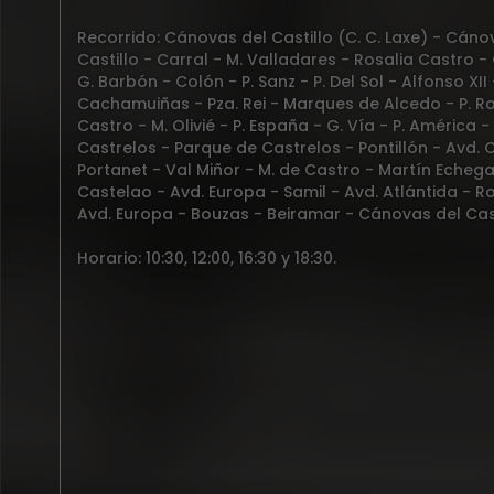
Recorrido: Cánovas del Castillo (C. C. Laxe) - Cáno
Meirasland 2026
TRASKA ROCK
Castillo - Carral - M. Valladares - Rosalia Castro -
G. Barbón - Colón - P. Sanz - P. Del Sol - Alfonso XII
Cachamuiñas - Pza. Rei - Marques de Alcedo - P. R
Sábado
08
AGO.
2026
Sábado
08
AGO.
20
Castro - M. Olivié - P. España - G. Vía - P. América -
Candeleda
> Candeleda
Sevilla
> Sala Even
Castrelos - Parque de Castrelos - Pontillón - Avd. 
Portanet - Val Miñor - M. de Castro - Martín Echega
Castelao - Avd. Europa - Samil - Avd. Atlántida - 
Avd. Europa - Bouzas - Beiramar - Cánovas del Cast
Horario: 10:30, 12:00, 16:30 y 18:30.
ONLY DRUM AND
El Muelle 2026
Josan GT + Rorro
Sábado
08
AGO.
2026
,
Sábado
08
AGO.
20
Domingo
09
AGO.
2026
,
y
Estepona
> Louie Lo
más en
Estepona - Live mu
Outeiro de Rei
> Terra Núblar
Estepona