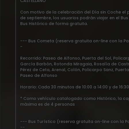
CASTELLANO
Viernes
07
AGO.
2026
,
Sábado
08
AGO.
20
Sábado
08
AGO.
2026
,
y más
Arenas de San Ped
Con motivo de la celebración del Día sin Coche el 
en
Castillo del Conde
de septiembre, los usuarios podrán viajar en el Bus 
Vigo
> Parada de Bus,
Dávalos
Bus Histórico de forma gratuita.
Estación Marítima
--- Bus Cometa (reserva gratuita on-line con la Pa
-
OBK Y LA GUAR
Recorrido: Paseo de Alfonso, Puerta del Sol, Policar
Bus Turístico Vigo agosto
ARENAS DE SAN 
García Barbón, Rotonda Miragaia, Rosalía de Castr
2026
NOCHES 
Pérez de Ceta, Arenal, Colón, Policarpo Sanz, Puerta 
Desde 4.00€
Paseo de Alfonso
Sábado
08
AGO.
2026
Sábado
08
AGO.
20
Horario: Cada 30 minutos de 10:00 a 14:00 y de 16:30
Valdoviño
> Playa de Meirás
Peñas de San Pedr
de Toros de Peñas
* Como vehículo catalogado como Histórico, la c
Pedro
máxima es de 4 personas
--- Bus Turístico (reserva gratuita on-line con la P
--