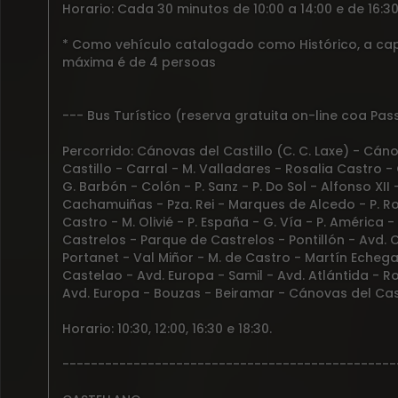
Horario: Cada 30 minutos de 10:00 a 14:00 e de 16:30
* Como vehículo catalogado como Histórico, a c
máxima é de 4 persoas
VELADAS DE SAN FRANCISCO
OVERDOSE CLUB X
2026
CLUB MARISQ
--- Bus Turístico (reserva gratuita on-line coa Pas
Desde 7.00€
Percorrido: Cánovas del Castillo (C. C. Laxe) - Cán
Viernes
07
AGO.
2026
Viernes
07
AGO.
202
Castillo - Carral - M. Valladares - Rosalia Castro -
Sevilla
> Sala Even
Sábado
08
AGO.
20
G. Barbón - Colón - P. Sanz - P. Do Sol - Alfonso XII 
Vigo
> Sala Dopple
Cachamuiñas - Pza. Rei - Marques de Alcedo - P. R
Castro - M. Olivié - P. España - G. Vía - P. América -
Castrelos - Parque de Castrelos - Pontillón - Avd. 
Portanet - Val Miñor - M. de Castro - Martín Echega
Castelao - Avd. Europa - Samil - Avd. Atlántida - 
Avd. Europa - Bouzas - Beiramar - Cánovas del Cast
Horario: 10:30, 12:00, 16:30 e 18:30.
ROCK THE HOUSE + PHILIP
Roneo Doppler Ma
MIRROR en Sevilla
week
-----------------------------------------------